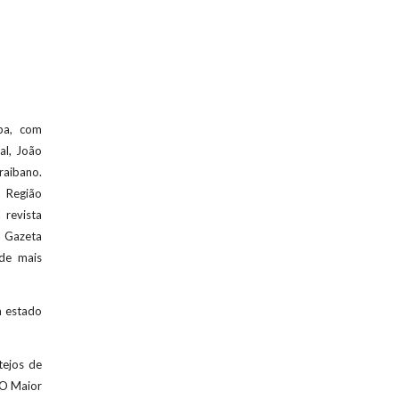
ba, com
al, João
raibano.
 Região
 revista
l Gazeta
ade mais
m estado
tejos de
"O Maior