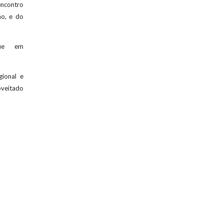
ncontro
no, e do
que em
gional e
oveitado